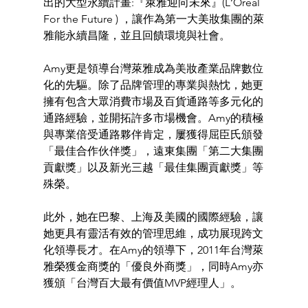
出的大型永續計畫:『萊雅迎向未來』(L‘Oréal 
For the Future ) ，讓作為第一大美妝集團的萊
雅能永續昌隆，並且回饋環境與社會。
Amy更是領導台灣萊雅成為美妝產業品牌數位
化的先驅。除了品牌管理的專業與熱忱，她更
擁有包含大眾消費市場及百貨通路等多元化的
通路經驗，並開拓許多市場機會。Amy的積極
與專業倍受通路夥伴肯定，屢獲得屈臣氏頒發
「最佳合作伙伴獎」，遠東集團「第二大集團
貢獻獎」以及新光三越「最佳集團貢獻獎」等
殊榮。 
此外，她在巴黎、上海及美國的國際經驗，讓
她更具有靈活有效的管理思維，成功展現跨文
化領導長才。在Amy的領導下，2011年台灣萊
雅榮獲金商獎的「優良外商獎」，同時Amy亦
獲頒「台灣百大最有價值MVP經理人」。