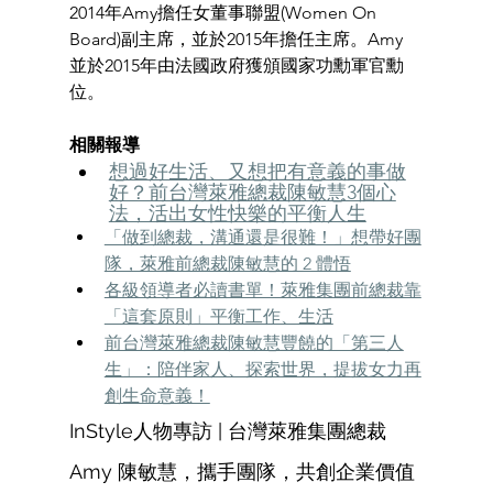
2014年Amy擔任女董事聯盟(Women On 
Board)副主席，並於2015年擔任主席。Amy 
並於2015年由法國政府獲頒國家功勳軍官勳
位。
相關報導
想過好生活、又想把有意義的事做
好？前台灣萊雅總裁陳敏慧3個心
法，活出女性快樂的平衡人生
「做到總裁，溝通還是很難！」想帶好團
隊，萊雅前總裁陳敏慧的 2 體悟
各級領導者必讀書單！萊雅集團前總裁靠
「這套原則」平衡工作、生活
前台灣萊雅總裁陳敏慧豐饒的「第三人
生」：陪伴家人、探索世界，提拔女力再
創生命意義！
InStyle人物專訪 | 台灣萊雅集團總裁
Amy 陳敏慧，攜手團隊，共創企業價值