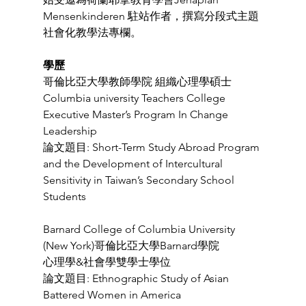
Mensenkinderen 駐站作者，撰寫分段式主題
社會化教學法專欄。   
學歷
哥倫比亞大學教師學院 組織心理學碩士 
Columbia university Teachers College 
Executive Master’s Program In Change 
Leadership 
論文題目: Short-Term Study Abroad Program 
and the Development of Intercultural 
Sensitivity in Taiwan’s Secondary School 
Students 
Barnard College of Columbia University 
(New York)哥倫比亞大學Barnard學院 
心理學&社會學雙學士學位 
論文題目: Ethnographic Study of Asian 
Battered Women in America 