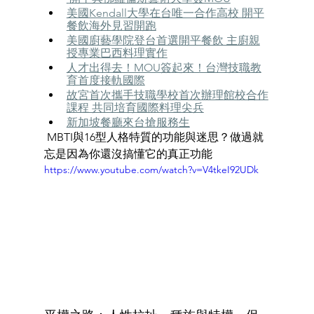
美國Kendall大學在台唯一合作高校 開平
餐飲海外見習開跑
美國廚藝學院登台首選開平餐飲 主廚親
授專業巴西料理實作
人才出得去！MOU簽起來！台灣技職教
育首度接軌國際
故宮首次攜手技職學校首次
辦理
館校合作
課程 共同培育國際料理尖兵
新加坡餐廳來台搶服務生
 MBTI與16型人格特質的功能與迷思？做過就
忘是因為你還沒搞懂它的真正功能
https://www.youtube.com/watch?v=V4tkeI92UDk