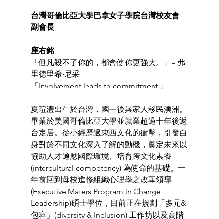
台灣哥倫比亞大學巴拿女子學院台灣校友會 
副會長 
座右銘  
「但凡殺不了你的，都會使你更强大。」– 弗
里德里希‧尼采 
「Involvement leads to commitment.」
夏瑄澧出生於台灣，國一後與家人移民澳洲。
畢業於美國哥倫比亞大學並就業超過十年後返
台定居。從小經歷過東西文化的衝擊，引發自
身對於不同文化深入了解的動機，奠定未來以
協助人才適應國際環境、培育跨文化素養
(intercultural competency) 為使命的基礎。一
年前回到母校進修組織心理學之改革領導
(Executive Maters Program in Change 
Leadership)碩士學位，目前正在規劃「多元& 
包容」(diversity & Inclusion) 工作坊以及高階