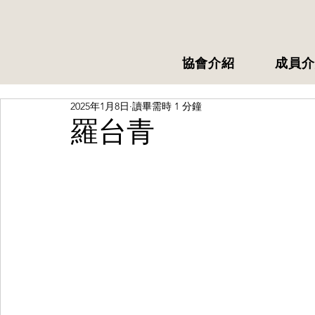
協會介紹
成員介
2025年1月8日
讀畢需時 1 分鐘
羅台青