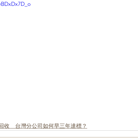
gwBDxDx7D_o
包裝全回收　台灣分公司如何早三年達標？