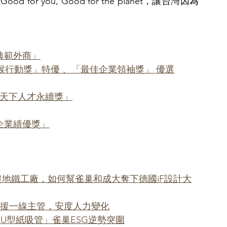
 you, Good for the planet，讓台灣因為
續典範外商」
業氣候行動獎」特優 、「最佳企業領袖獎」 優選
「天下人才永續獎」
商企業績優獎」
生的農地鐵工廠，如何幫雀巢和成大奪下德國iF設計大
巢》支援一線主管，安度人力變化
膠蓋、U型紙吸管」雀巢ESG逆勢突圍