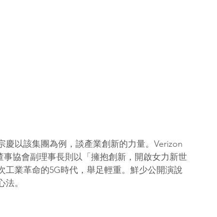
以該集團為例，談產業創新的力量。Verizon 
女董事協會副理事長則以「擁抱創新，開啟女力新世
次工業革命的5G時代，舉足輕重。鮮少公開演說
心法。