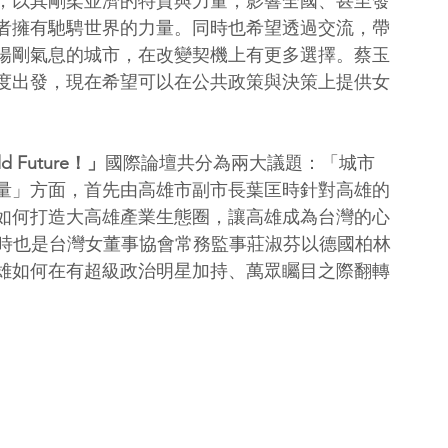
，以其剛柔並濟的特質與力量，影響全國、甚至發
者擁有馳騁世界的力量。同時也希望透過交流，帶
陽剛氣息的城市，在改變契機上有更多選擇。蔡玉
度出發，現在希望可以在公共政策與決策上提供女
。
ld Future！」
國際論壇共分為兩大議題：「城市
量」方面，首先由高雄市副市長葉匡時針對高雄的
如何打造大高雄產業生態圈，讓高雄成為台灣的心
同時也是台灣女董事協會常務監事莊淑芬以德國柏林
雄如何在有超級政治明星加持、萬眾矚目之際翻轉