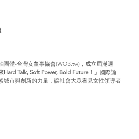
壇
體-台灣女董事協會(WOB.tw)，成立屆滿週
 Talk, Soft Power, Bold Future！」
國際論
談城市與創新的力量，讓社會大眾看見女性領導者