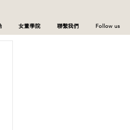
動
女董學院
聯繫我們
Follow us