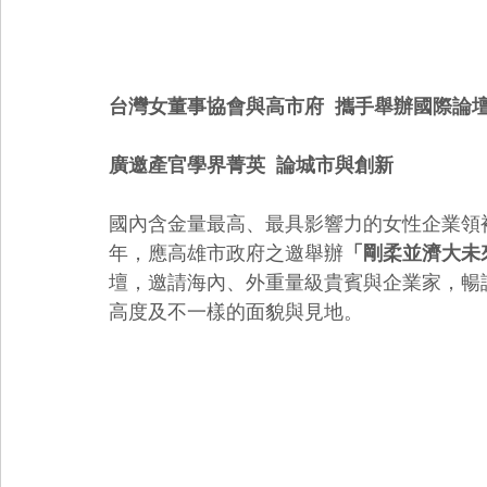
台灣女董事協會與高市府  攜手舉辦國際論
廣邀產官學界菁英  論城市與創新
國內含金量最高、最具影響力的女性企業領袖團
年，應高雄市政府之邀舉辦
「剛柔並濟大未來Hard
壇，邀請海內、外重量級貴賓與企業家，暢
高度及不一樣的面貌與見地。