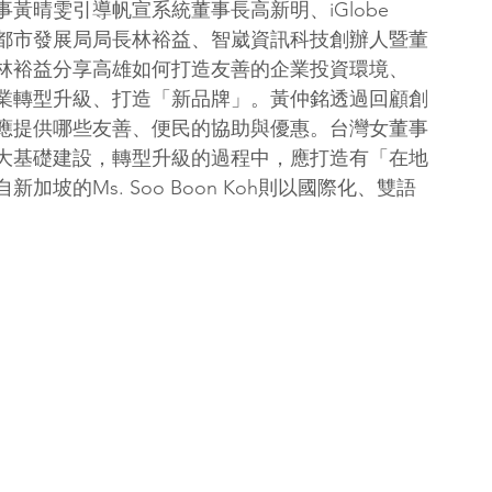
黃晴雯引導帆宣系統董事長高新明、iGlobe 
Koh、高雄市都市發展局局長林裕益、智崴資訊科技創辦人暨董
林裕益分享高雄如何打造友善的企業投資環境、
業轉型升級、打造「新品牌」。黃仲銘透過回顧創
應提供哪些友善、便民的協助與優惠。台灣女董事
大基礎建設，轉型升級的過程中，應打造有「在地
坡的Ms. Soo Boon Koh則以國際化、雙語