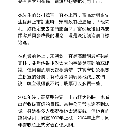
要有更大的布局。這讓她想要把公司上市。
她先生的公司茂宣一直不上市，當高新明跟先
生提到上市計畫時，宋朝欽有些遲疑，「他問
我，妳確定要去拋頭露面？」當然最後因為要
跟客戶同步成長的理念，還是決定朝這個目標
邁進。
在創業的路上，宋朝欽一直是高新明最堅強的
支柱，雖然他很少對太太的事業發表評論或建
議，但周圍的朋友都很清楚，其實宋朝欽很關
注帆宣的發展，有時還會開玩笑地跟朋友們
說，帆宣做得很不錯，股票可以多買一些。
2000年時，高新明決定走上市櫃之路時，也喊
出營收破百億的目標。當時公司營收還不到50
億，身邊很多人都覺得她太過樂觀。但她真的
說到做到，帆宣2002年上櫃，2004年上市，同
年營收也正式突破百億大關。