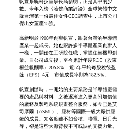
帆宣系統科技董事長高新明，正是其中的少
數。今年入榜《哈佛商業評論》全球繁體中文
版台灣第一份最佳女性CEO調查中，上市公司
傑出女董座15強。
高新明於1988年創辦帆宣，跟著台灣的半導體
產業一起成長。她也跟許多半導體產業創辦人
一樣，一開始在工研院任職，掌握住契機即創
業。自公司成立後，至今累計年度ROE（股東
權益報酬率）206.8％，近5年平均每股稅後盈
餘（EPS）4元，市值成長率則為182.5％。
帆宣創辦時，一開始的主要業務是半導體廠需
要的產品與材料，之後逐漸進入更高附加價值
的廠務及製程系統規畫整合服務，如今已是艾
司摩爾（ASML）、應材等國際一級大廠供應
鏈的成員。知名度雖不如台積、聯電、日月光
等，卻是這些大廠背後不可或缺的支援力量。