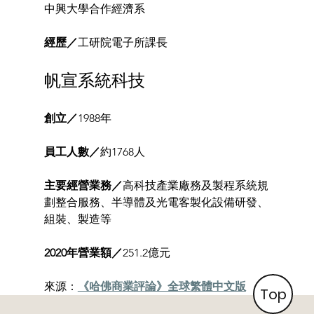
中興大學合作經濟系
經歷／
工研院電子所課長
帆宣系統科技
創立／
1988年
員工人數／
約1768人
主要經營業務／
高科技產業廠務及製程系統規
劃整合服務、半導體及光電客製化設備研發、
組裝、製造等
2020年營業額／
251.2億元
來源：
《哈佛商業評論》全球繁體中文版
Top