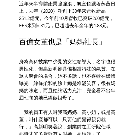
近年來半導體產業強強滾，帆宣也跟著蒸蒸日
上，去年（2020）剛創下33年來營收新高
251.2億元。今年前10月營收已突破260億元，
EPS來到6.31元，已超越去年全年的4.88元。
百億女董也是「媽媽社長」
身為高科技業中少見的女性領導人，名字也很
男性化，但高新明卻具備相當特殊的氣質。在
眾人聚會的場合，她不多話，也不喜歡在媒體
曝光，線條柔和的臉上總是堆滿笑容，很有媽
媽的味道，而且始終活力充沛，完全看不出年
屆七旬的她已經做祖母了。
「我的員工有人叫我高媽媽、高小姐，或是高
董，叫什麼都可以，只要他們覺得親切就
行，」高新明笑著說，創業前在工研院任職，
那時才30多歲就有人叫她「高媽媽」了。