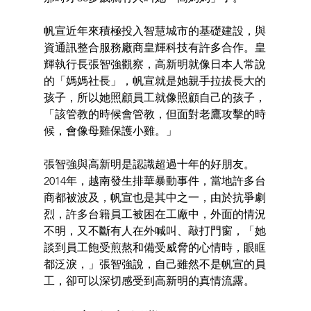
帆宣近年來積極投入智慧城市的基礎建設，與
資通訊整合服務廠商皇輝科技有許多合作。皇
輝執行長張智強觀察，高新明就像日本人常說
的「媽媽社長」，帆宣就是她親手拉拔長大的
孩子，所以她照顧員工就像照顧自己的孩子，
「該管教的時候會管教，但面對老鷹攻擊的時
候，會像母雞保護小雞。」
張智強與高新明是認識超過十年的好朋友。
2014年，越南發生排華暴動事件，當地許多台
商都被波及，帆宣也是其中之一，由於抗爭劇
烈，許多台籍員工被困在工廠中，外面的情況
不明，又不斷有人在外喊叫、敲打門窗，「她
談到員工飽受煎熬和備受威脅的心情時，眼眶
都泛淚，」張智強說，自己雖然不是帆宣的員
工，卻可以深切感受到高新明的真情流露。