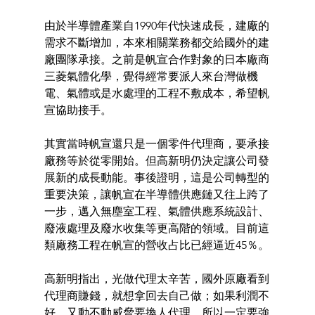
由於半導體產業自1990年代快速成長，建廠的
需求不斷增加，本來相關業務都交給國外的建
廠團隊承接。之前是帆宣合作對象的日本廠商
三菱氣體化學，覺得經常要派人來台灣做機
電、氣體或是水處理的工程不敷成本，希望帆
宣協助接手。
其實當時帆宣還只是一個零件代理商，要承接
廠務等於從零開始。但高新明仍決定讓公司發
展新的成長動能。事後證明，這是公司轉型的
重要決策，讓帆宣在半導體供應鏈又往上跨了
一步，邁入無塵室工程、氣體供應系統設計、
廢液處理及廢水收集等更高階的領域。目前這
類廠務工程在帆宣的營收占比已經逼近45％。
高新明指出，光做代理太辛苦，國外原廠看到
代理商賺錢，就想拿回去自己做；如果利潤不
好，又動不動威脅要換人代理。所以一定要強