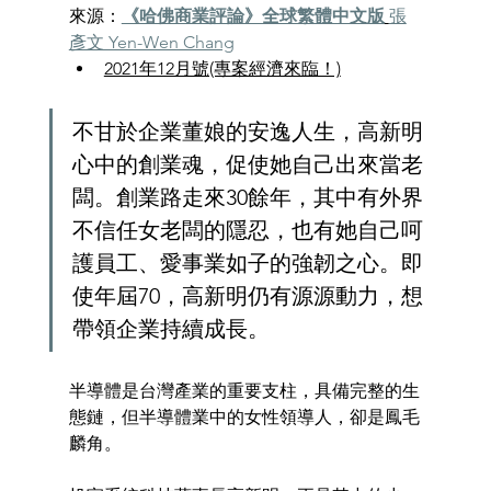
來源：
《哈佛商業評論》全球繁體中文版
張
彥文 Yen-Wen Chang
2021年12月號(專案經濟來臨！)
不甘於企業董娘的安逸人生，高新明
心中的創業魂，促使她自己出來當老
闆。創業路走來30餘年，其中有外界
不信任女老闆的隱忍，也有她自己呵
護員工、愛事業如子的強韌之心。即
使年屆70，高新明仍有源源動力，想
帶領企業持續成長。
半導體是台灣產業的重要支柱，具備完整的生
態鏈，但半導體業中的女性領導人，卻是鳳毛
麟角。