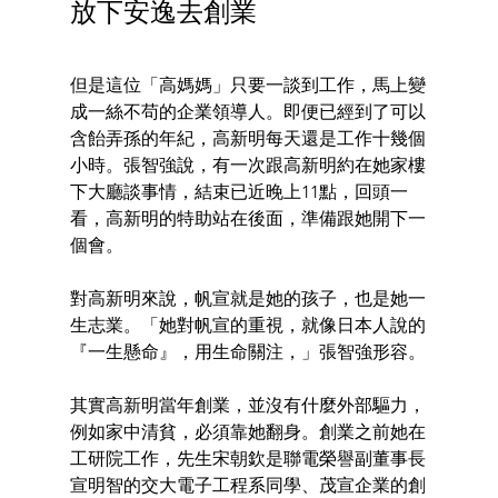
放下安逸去創業
但是這位「高媽媽」只要一談到工作，馬上變
成一絲不苟的企業領導人。即便已經到了可以
含飴弄孫的年紀，高新明每天還是工作十幾個
小時。張智強說，有一次跟高新明約在她家樓
下大廳談事情，結束已近晚上11點，回頭一
看，高新明的特助站在後面，準備跟她開下一
個會。
對高新明來說，帆宣就是她的孩子，也是她一
生志業。「她對帆宣的重視，就像日本人說的
『一生懸命』，用生命關注，」張智強形容。
其實高新明當年創業，並沒有什麼外部驅力，
例如家中清貧，必須靠她翻身。創業之前她在
工研院工作，先生宋朝欽是聯電榮譽副董事長
宣明智的交大電子工程系同學、茂宣企業的創