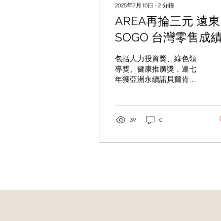
2025年7月10日
∙
2
分鐘
AREA再掄三元 遠東
SOGO 台灣零售成
最佳
包括人力投資獎、綠色領
導獎、健康推廣獎，連七
年獲亞洲永續諾貝爾肯定
文章來源： 中時新聞網 遠
東SOGO百貨董事長黃晴
雯（右三）領導團隊長期
耕耘永續，打造與利害關
39
0
係人共好的通路影響力。
圖／遠東SOGO百貨提供
遠東SOGO百貨自2015年
啟動企業社會責任（CSR）
元年以來，...