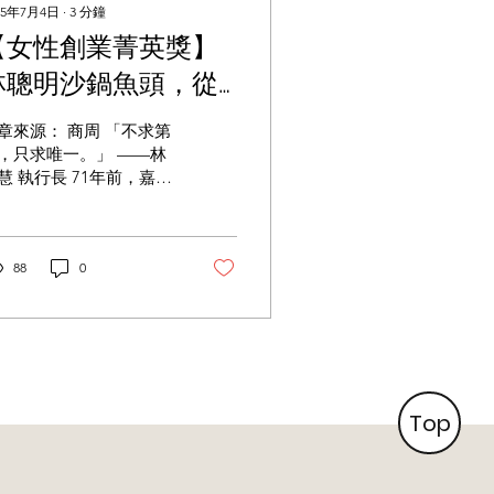
25年7月4日
∙
3
分鐘
【女性創業菁英獎】
林聰明沙鍋魚頭，從
小吃攤走向國際
章來源： 商周 「不求第
，只求唯一。」 ——林
慧 執行長 71年前，嘉義
文化路上有一家賣冬菜
仁蛋湯的小攤，店裡有
隱藏版美食—沙鍋魚
，這是老闆自家的團圓
88
0
，是把當時流行的菜尾
加入酥炸鰱魚頭和自製
茶一起燉煮，熬出馥郁
香的鮮濃滋味。有次客
吃到大為驚艷，拜託老...
Top