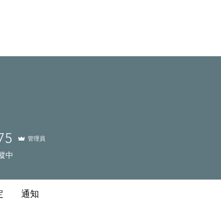
75
管理員
蹤中
定
通知