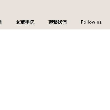
動
女董學院
聯繫我們
Follow us