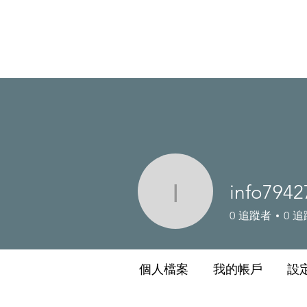
info7942
info794275
0
追蹤者
0
追
個人檔案
我的帳戶
設