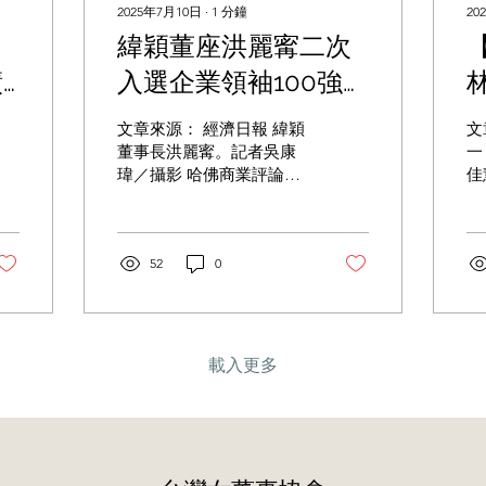
2025年7月10日
∙
1
分鐘
20
緯穎董座洪麗寗二次
績
入選企業領袖100強！
並肩嚴陳莉蓮
文章來源： 經濟日報 緯穎
文
董事長洪麗寗。記者吳康
一
瑋／攝影 哈佛商業評論
佳
（Harvard Business
市
Review, HBR）最新「2024
蝦
台灣企業領袖100強」獲獎
個
名單出爐！而伺服器大廠
52
0
頭
緯穎 （6669） 董事長洪麗
菜
寗也驚喜入列！這也是她
湯
從今年5月正式接下董事長
沙
一職後...
芳
載入更多
人