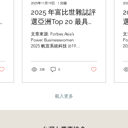
2025年11月19日
∙
1
分鐘
20
遠
2025 年富比世雜誌評
選亞洲Top 20 最具影
選
響力的女性企業家，
文章來源: Forbes Asia’s
文章
本會高新明董事長獲
Power Businesswomen
Po
2025 帆宣系統科技 (6196)
2
選為亞洲Top 20 最具
選
高新明董事長兼執行長，
寗
影響力的女性企業家
榮獲 2025 富比世Forbes亞
2
洲Top 20最具影響力的女
T
之一！
性企業家！ Margaret Kao
338
0
企
Chairman and CEO,
Ch
Marketech International
Of
Taiwan Within a decade of
Em
her former employer
be
載入更多
spinning off United
Wi
Microelectronics Corp.
se
and Taiwan
ex
Semiconductor
el
Manufacturing Co.
Ho