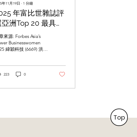
25年11月19日
∙
1
分鐘
2025 年富比世雜誌評
亞洲Top 20 最具影
響力的女性企業家，
來源: Forbes Asia’s
本會洪麗寗董事長獲
wer Businesswomen
025 緯穎科技 (6669) 洪麗
為亞洲Top 20 最具
董事長暨策略長，榮獲
影響力的女性企業家
025 富比世Forbes亞洲
op 20最具影響力的女性
之一！
業家！ Emily Hong
223
0
air and Chief Strategy
ficer, Wiwynn Taiwan
ily Hong is the architect
hind the Taipei-based
wynn’s rise in the AI
rver industry. While an
Top
ecutive at Taiwan’s
ectronics maker Wistron,
ng foresaw the shift