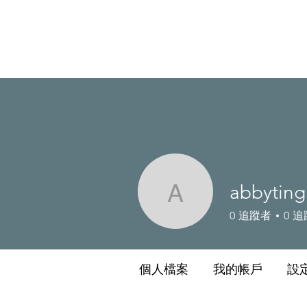
abbyting
abbyting
0
追蹤者
0
追
個人檔案
我的帳戶
設