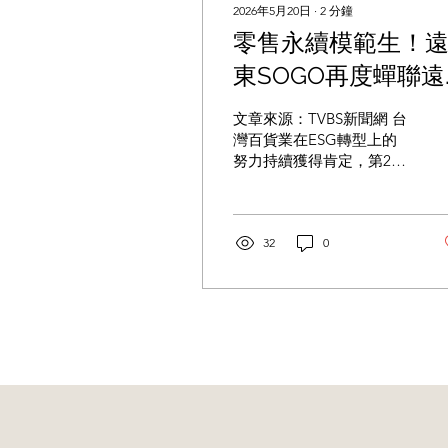
2026年5月20日
∙
2
分鐘
零售永續模範生！
東SOGO再度蟬聯遠
見ESG永續大獎
文章來源：TVBS新聞網 台
灣百貨業在ESG轉型上的
努力持續獲得肯定，第22
屆遠見ESG企業永續獎頒
獎典禮上，遠東SOGO百
貨再度榮獲大獎，累積國
內外永續獎項已突破250
32
0
座。遠東SOGO百貨董事
長黃晴雯強調，實踐永續
不僅是企業責任，更能為
企業帶來新商機，透過有
組織、有系統的作為，讓
永續行動對公司營運表現
產生正面助益。 黃晴雯在
頒獎典禮上表示，希望築
建一個健康的優良生態