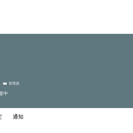
管理員
蹤中
定
通知