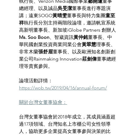
執行長、Verizon Media國際事業
鄒開蓮
董事
總經理、以及誠品
吳旻潔
董事長進行專題演
講；遠東SOGO
黃晴雯
董事長與特力集團
童至
祥
執行長分別主持兩階段論壇，邀請帆宣系統
高新明董事長、新加坡iGlobe Partners 創辦人
Ms. Soo Boon
、智崴資訊
黃仲銘
董事長、中
華民國創業投資商業同業公會
黃翠慧
理事長、
非常木蘭
張舒眉
董事長、以及歐洲知名創新創
業公司Rainmaking Innovation
莊劍偉
董事總經
理等貴賓參與。 
論壇活動詳情： 
https://wob.tw/2019/04/16/annual-forum/
關於台灣女董事協會：
台灣女董事協會於2018年成立，其成員涵蓋超
過17項領域、台灣知名上市櫃公司女性領導
人，協助更多企業提高女董事參與決策的比