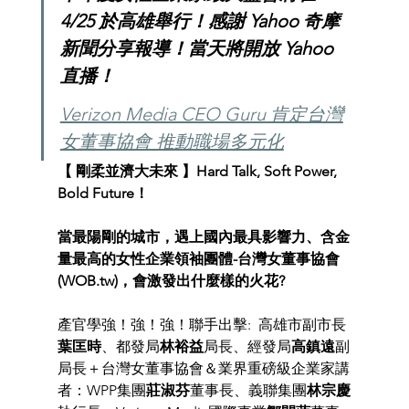
4/25 於高雄舉行！感謝 Yahoo 奇摩
新聞分享報導！當天將開放 Yahoo 
直播！
Verizon Media CEO Guru 肯定台灣
女董事協會 推動職場多元化
【 剛柔並濟大未來 】Hard Talk, Soft Power, 
Bold Future！﻿
當最陽剛的城市，遇上國內最具影響力、含金
量最高的女性企業領袖團體-台灣女董事協會 
(WOB.tw)，會激發出什麼樣的火花? 
產官學強！強！強！聯手出擊:  高雄市副市長
葉匡時
、都發局
林裕益
局長、經發局
高鎮遠
副
局長＋台灣女董事協會＆業界重磅級企業家講
者：WPP集團
莊淑芬
董事長、義聯集團
林宗慶