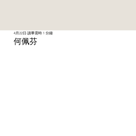
4月22日
讀畢需時 1 分鐘
何佩芬