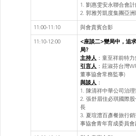
1. 劉惠雯安永聯合會
2. 郭雅芳凱度集團亞
11:00-11:10
與會貴賓合影
11:10-12:00
<座談二>變局中，追
局?
主持人
：童至祥前特力
引言人
：莊淑芬台灣W
董事協會常務監事)
與談人
：
1. 陳清祥中華公司治
2. 張舒眉佳必琪國際
長
3. 夏瑄澧百彥餐旅行銷
事協會青年育成委員會