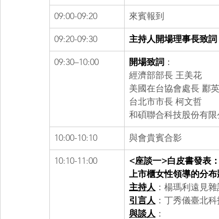
09:00-09:20
來賓報到
09:20-09:30
主持人開場理事長致詞
09:30–10:00
開場致詞
：
經濟部部長 王美花
美國在台協會處長 酈
台北市市長 柯文哲
和碩聯合科技股份有限
10:00-10:10
與會貴賓合影
10:10-11:00
<座談一>白皮書發表
上市櫃女性領導的分布
主持人
：楊瑪利遠見雜
引言人
：丁秀儀臺北科
與談人
：