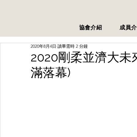
協會介紹
成員介
2020年8月4日
讀畢需時 2 分鐘
2020剛柔並濟大未
滿落幕)