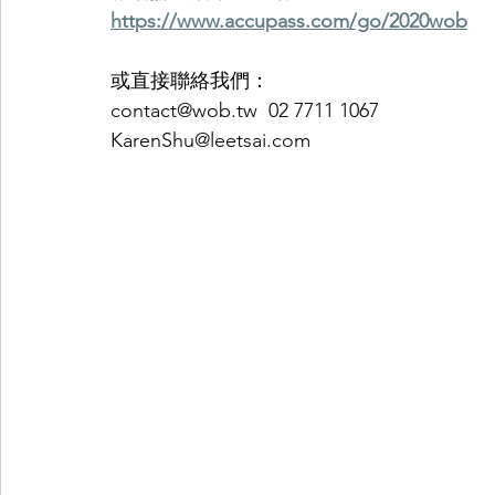
https://www.accupass.com/go/2020wob
或直接聯絡我們： 
contact@wob.tw  02 7711 1067 
KarenShu@leetsai.com 