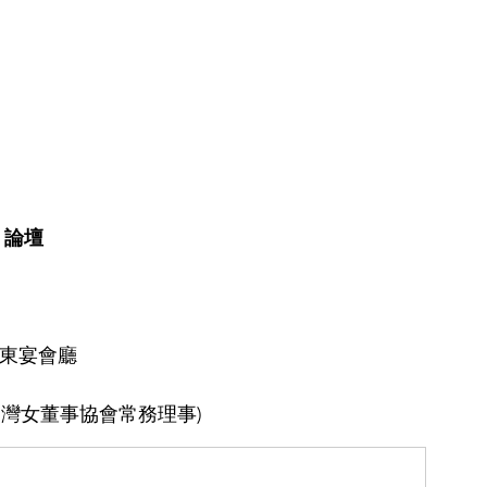
」論壇
東宴會廳 
台灣女董事協會常務理事) 