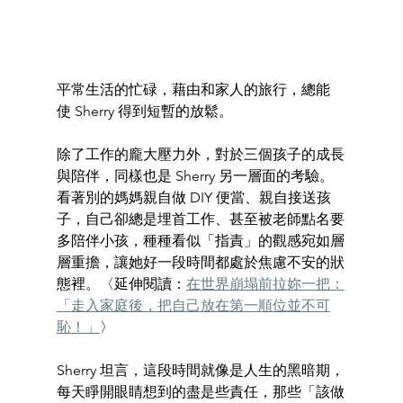
平常生活的忙碌，藉由和家人的旅行，總能
使 Sherry 得到短暫的放鬆。
除了工作的龐大壓力外，對於三個孩子的成長
與陪伴，同樣也是 Sherry 另一層面的考驗。
看著別的媽媽親自做 DIY 便當、親自接送孩
子，自己卻總是埋首工作、甚至被老師點名要
多陪伴小孩，種種看似「指責」的觀感宛如層
層重擔，讓她好一段時間都處於焦慮不安的狀
態裡。〈延伸閱讀：
在世界崩塌前拉妳一把：
「走入家庭後，把自己放在第一順位並不可
恥！」
〉
Sherry 坦言，這段時間就像是人生的黑暗期，
每天睜開眼睛想到的盡是些責任，那些「該做