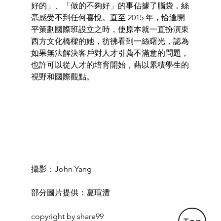
好的」、「做的不夠好」的事佔據了腦袋，絲
毫感受不到任何喜悅。直至 2015 年，恰逢開
平策劃國際班設立之時，使原本就一直扮演東
西方文化橋樑的她，彷彿看到一絲曙光，認為
如果無法解決客戶對人才引薦不滿意的問題，
也許可以從人才的培育開始，藉以累積學生的
視野和國際觀點。
攝影：John Yang 
部分圖片提供：夏瑄澧 
copyright by share99