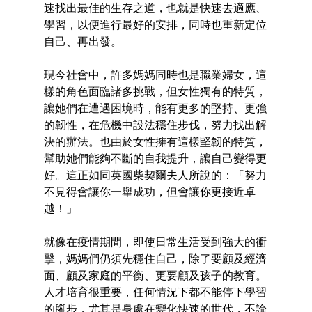
速找出最佳的生存之道，也就是快速去適應、
學習，以便進行最好的安排，同時也重新定位
自己、再出發。　
現今社會中，許多媽媽同時也是職業婦女，這
樣的角色面臨諸多挑戰，但女性獨有的特質，
讓她們在遭遇困境時，能有更多的堅持、更強
的韌性，在危機中設法穩住步伐，努力找出解
決的辦法。也由於女性擁有這樣堅韌的特質，
幫助她們能夠不斷的自我提升，讓自己變得更
好。這正如同英國柴契爾夫人所說的：「努力
不見得會讓你一舉成功，但會讓你更接近卓
越！」
就像在疫情期間，即使日常生活受到強大的衝
擊，媽媽們仍須先穩住自己，除了要顧及經濟
面、顧及家庭的平衡、更要顧及孩子的教育。
人才培育很重要，任何情況下都不能停下學習
的腳步，尤其是身處在變化快速的世代，不論