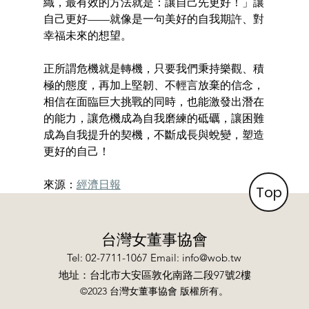
織，最有效的方法就是：讓自己先更好！」讓
自己更好——就像是一句美好的自我期許、對
幸福未來的想望。
正所謂危機就是轉機，只要我們秉持樂觀、積
極的態度，再加上堅韌、不輕言放棄的信念，
相信在面臨巨大挑戰的同時，也能激發出潛在
的能力，讓危機成為自我磨練的砥礪，讓困難
成為自我提升的契機，不斷成長與蛻變，塑造
更好的自己！
來源：
經濟日報
Top
台灣女董事協會
Tel: 02-7711-1067 Email:
info@wob.tw
​地址：台北市大安區敦化南路二段97號2樓
©2023 台灣女董事協會 版權所有。