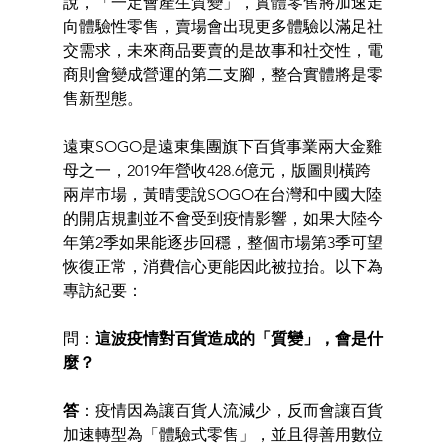
說，「一定會產生質變」，實體零售將加速走
向體驗性零售，賣場會出現更多體驗以滿足社
交需求，未來商品要賣的是故事和社交性，電
商則會變成營運的第二支腳，整合實體將是零
售新型態。 
遠東SOGO是遠東集團旗下百貨事業兩大金雞
母之一，2019年營收428.6億元，版圖則橫跨
兩岸市場，黃晴雯說SOGO在台灣和中國大陸
的開店規劃並不會受到疫情影響，如果大陸今
年第2季如果能逐步回穩，整個市場第3季可望
恢復正常，消費信心更能因此被拉抬。以下為
專訪紀要： 
問：
這波疫情對百貨造成的「質變」，會是什
麼？ 
答
：疫情因為讓百貨人流減少，反而會讓百貨
加速轉型為「體驗式零售」，並且得善用數位