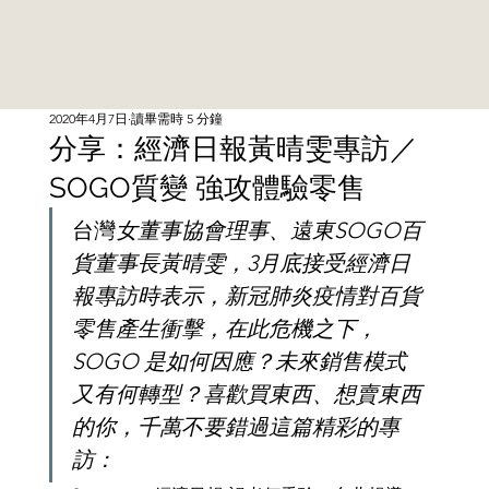
2020年4月7日
讀畢需時 5 分鐘
分享：經濟日報黃晴雯專訪／
SOGO質變 強攻體驗零售
台灣
女董事協會理事、遠東SOGO百
貨董事長黃晴雯，3月底接受經濟日
報專訪時表示，新冠肺炎疫情對百貨
零售產生衝擊，在此危機之下，
SOGO 是如何因應？未來銷售模式
又有何轉型？喜歡買東西、想賣東西
的你，千萬不要錯過這篇精彩的專
訪： 