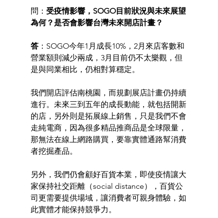
問：
受疫情影響，SOGO目前狀況與未來展望
為何？是否會影響台灣未來開店計畫？ 
答
：SOGO今年1月成長10%，2月來店客數和
營業額則減少兩成，3月目前仍不太樂觀，但
是與同業相比，仍相對算穩定。 
我們開店評估南桃園，而規劃展店計畫仍持續
進行。未來三到五年的成長動能，就包括開新
的店，另外則是拓展線上銷售，只是我們不會
走純電商，因為很多精品推商品是全球限量，
那無法在線上網路購買，要靠實體通路幫消費
者挖掘產品。 
另外，我們仍會顧好百貨本業，即使疫情讓大
家保持社交距離（social distance），百貨公
司更需要提供場域，讓消費者可親身體驗，如
此實體才能保持競爭力。 