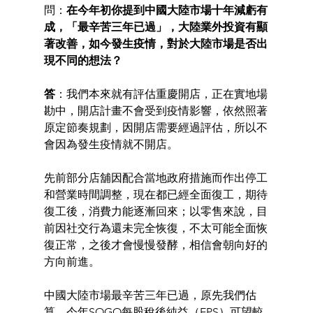
問：
在今年初你提到中國大陸市場十年減虧有
成，「最辛苦三年已過」，大陸業外投資有顯
著改善，如今發生疫情，對於大陸市場是否出
現不同的想法？ 
答
：我們本來就有評估重慶開店，正在實地場
勘中，開店計畫不會受到疫情影響，依然照著
原定節奏規劃，因開店需要經過評估，所以不
會因為發生疫情就不開店。
先前部分店舖因配合當地政府措施而作出停工
和營業時間調整，現在都已經全面復工，期待
復工後，消費力能逐漸回來；以零售來說，目
前因社交行為還未完全恢復，不太可能全面恢
復正常，之後才會慢慢發酵，相信會朝向好的
方向前進。 
中國大陸市場最辛苦三年已過，原先我們估
算，今年SOGO每股稅後純益（EPS）可望較