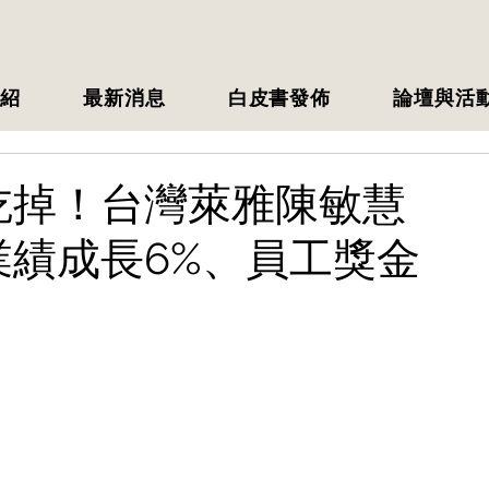
紹
最新消息
白皮書發佈
論壇與活
吃掉！台灣萊雅陳敏慧
績成長6%、員工獎金