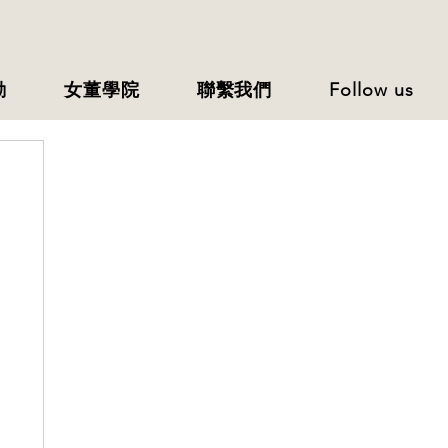
動
女董學院
聯繫我們
Follow us