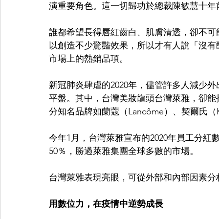
演重要角色。這一切歸功於總裁陳敏慧十年
誰都希望長得唇紅齒白、肌膚清透，卻不可
以創造不少驚豔效果，所以才有人說「沒有
市場上的熱銷品項。
新冠肺炎肆虐的2020年，儘管許多人減少
平盤。其中，台灣美妝龍頭台灣萊雅，卻能打
分知名品牌如蘭蔻（Lancôme）、契爾氏（K
今年1月，台灣萊雅宣布的2020年員工分紅
50％，勝過萊雅集團全球多數的市場。
台灣萊雅表現亮眼，可從外部和內部因素分
用數位力，在疫情中逆勢成長