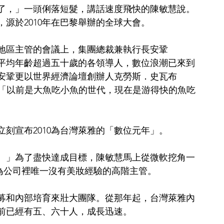
了，」一頭俐落短髮，講話速度飛快的陳敏慧說。
源於2010年在巴黎舉辦的全球大會。
地區主管的會議上，集團總裁兼執行長安鞏
提醒台下平均年齡超過五十歲的各領導人，數位浪潮已來到
安鞏更以世界經濟論壇創辦人克勞斯．史瓦布
共勉：「以前是大魚吃小魚的世代，現在是游得快的魚吃
刻宣布2010為台灣萊雅的「數位元年」。
。」為了盡快達成目標，陳敏慧馬上從微軟挖角一
cer），成為公司裡唯一沒有美妝經驗的高階主管。
募和內部培育來壯大團隊。從那年起，台灣萊雅內
前已經有五、六十人，成長迅速。